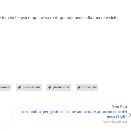
e tematiche psicologiche iscriviti gratuitamente alla mia newsletter
uasione
pre-suasione
presuasione
psicologia
Next Post
corso online per genitori “come aumentare autocontrollo dei
nostri figli”
Non classificati