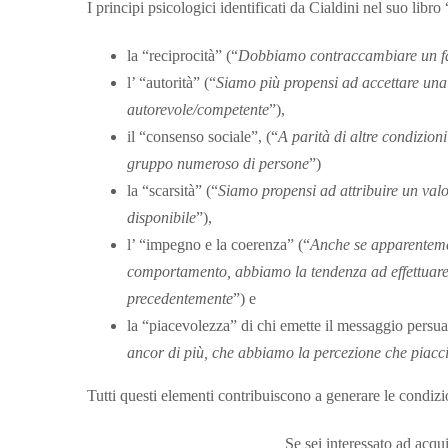
I principi psicologici identificati da Cialdini nel suo lib
la “reciprocità” (“
Dobbiamo contraccambiare un fav
l’ “autorità” (“
Siamo più propensi ad accettare una
autorevole/competente
”),
il “consenso sociale”, (“
A parità di altre condizio
gruppo numeroso di persone
”)
la “scarsità” (“
Siamo propensi ad attribuire un va
disponibile
”),
l’ “impegno e la coerenza” (“
Anche se apparentemen
comportamento, abbiamo la tendenza ad effettuare s
precedentemente
”) e
la “piacevolezza” di chi emette il messaggio persua
ancor di più, che abbiamo la percezione che piacc
Tutti questi elementi contribuiscono a generare le condizion
Se sei interessato ad acqui