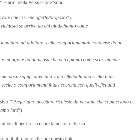
ro “Le armi della Persuasione”sono:
ore che ci viene offerto/proposto
”),
 richiesta se arriva da chi giudichiamo come
ni tendiamo ad adottare scelte comportamentali condivise da un
lore maggiore ad qualcosa che percepiamo come scarsamente
te poco significativi,
una volta effettuata una scelta o un
celte o comportamenti futuri coerenti con quelli effettuati
sivo (“
Preferiamo accettare richieste da persone che ci piacciono o,
iamo loro
”)
i ideali per far accettare la nostra richiesta.
stare il libro puoi cliccare questo link: