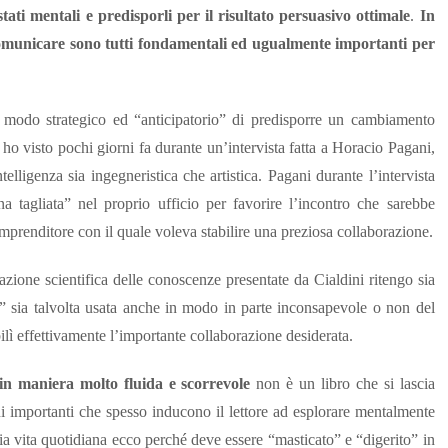
 stati mentali e predisporli per il risultato persuasivo ottimale
.
In
comunicare sono tutti fondamentali ed ugualmente importanti per
modo strategico ed “anticipatorio” di predisporre un cambiamento
e ho visto pochi giorni fa durante un’intervista fatta a Horacio Pagani,
lligenza sia ingegneristica che artistica. Pagani durante l’intervista
 tagliata” nel proprio ufficio per favorire l’incontro che sarebbe
mprenditore con il quale voleva stabilire una preziosa collaborazione.
ione scientifica delle conoscenze presentate da Cialdini ritengo sia
” sia talvolta usata anche in modo in parte inconsapevole o non del
ilì effettivamente l’importante collaborazione desiderata.
 in maniera molto fluida e scorrevole
non è un libro che si lascia
i importanti che spesso inducono il lettore ad esplorare mentalmente
a vita quotidiana ecco perché deve essere “masticato” e “digerito” in