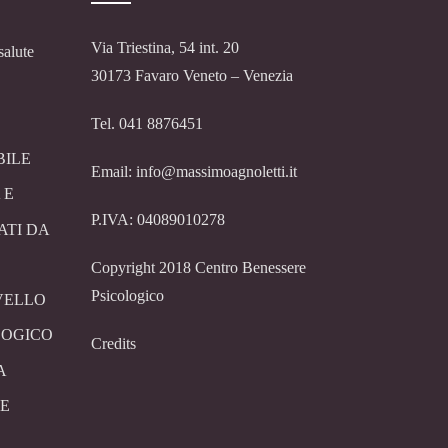
Via Triestina, 54 int. 20
salute
30173 Favaro Veneto – Venezia
Tel. 041 8876451
BILE
Email: info@massimoagnoletti.it
 E
P.IVA: 04089010278
ATI DA
Copyright 2018 Centro Benessere
Psicologico
VELLO
LOGICO
Credits
A
E