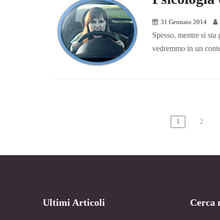
31 Gennaio 2014
Spesso, mentre si sta
vedremmo in un contes
Paginazione
1
2
degli
articoli
Ultimi Articoli
Cerca n