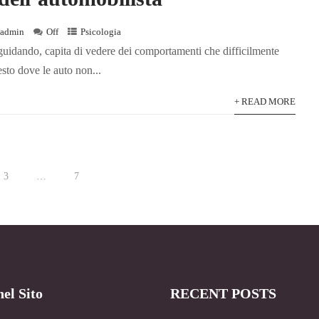
admin
Off
Psicologia
 guidando, capita di vedere dei comportamenti che difficilmente
to dove le auto non...
+ READ MORE
3
…
7
el Sito
RECENT POSTS