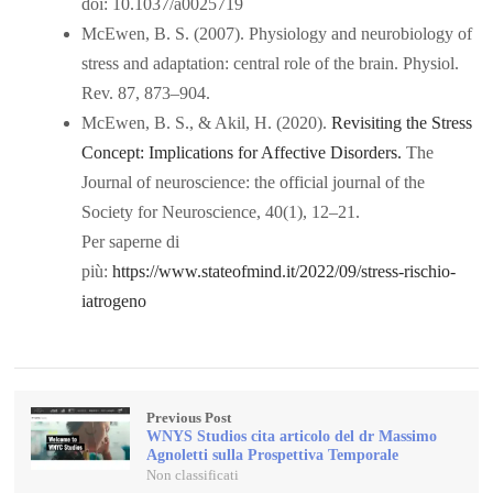
doi: 10.1037/a0025719
McEwen, B. S. (2007). Physiology and neurobiology of
stress and adaptation: central role of the brain. Physiol.
Rev. 87, 873–904.
McEwen, B. S., & Akil, H. (2020).
Revisiting the Stress
Concept: Implications for Affective Disorders.
The
Journal of neuroscience: the official journal of the
Society for Neuroscience, 40(1), 12–21.
Per saperne di
più:
https://www.stateofmind.it/2022/09/stress-rischio-
iatrogeno
Previous Post
WNYS Studios cita articolo del dr Massimo
Agnoletti sulla Prospettiva Temporale
Non classificati