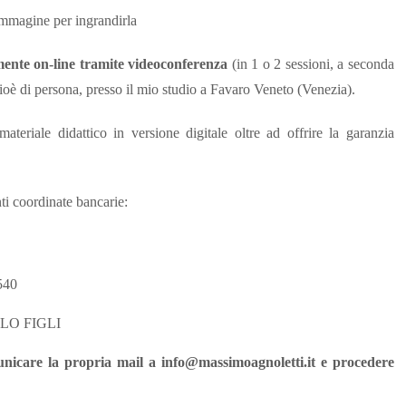
immagine per ingrandirla
mente on-line tramite videoconferenza
(in 1 o 2 sessioni, a seconda
cioè di persona, presso il mio studio a Favaro Veneto (Venezia).
teriale didattico in versione digitale oltre ad offrire la garanzia
nti coordinate bancarie:
540
LO FIGLI
nicare la propria mail a info@massimoagnoletti.it e procedere