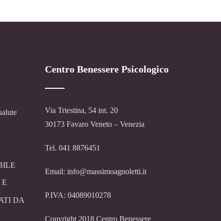
Centro Benessere Psicologico
Via Triestina, 54 int. 20
salute
30173 Favaro Veneto – Venezia
Tel. 041 8876451
BILE
Email: info@massimoagnoletti.it
 E
P.IVA: 04089010278
ATI DA
Copyright 2018 Centro Benessere