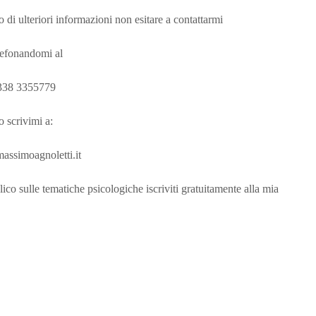
o di ulteriori informazioni non esitare a contattarmi
lefonandomi al
338 3355779
o scrivimi a:
assimoagnoletti.it
lico sulle tematiche psicologiche iscriviti gratuitamente alla mia