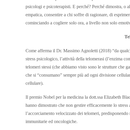
psicologi e psicoterapisti. E perché? Perché dimostra, o a
empatica, consentire a chi soffre di ragionare, di esprimer
cominciando a cogliere solo ora, a livello non solo emoti
Te
Come afferma il Dr. Massimo Agnoletti (2018) “da qualche a
stress psicologico, l’attività della telomerasi (l’enzima c
telomeri stessi (che abbiamo visto sono le strutture che ga
che si “consumano” sempre più ad ogni divisione cellulare 
cellulare).
Il premio Nobel per la medicina la dott.ssa Elizabeth Black
hanno dimostrato che non gestire efficacemente lo stress 
l’accorciamento velocizzato dei telomeri, predisponendo n
immunitarie ed oncologiche.