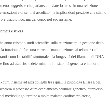
lmeno suggerisce che parlare, alleviare lo stress in una relazione
e emozioni e di sentirsi ascoltato, ha implicazioni preziose che stiamo
vo e psicologico, ma del corpo nel suo insieme.
lomeri e stress
nno esistono studi scientifici sulla relazione tra la gestione dello
on la funzione di fare una corretta “manutenzione” ai telomeri) ed i
rantiscono la stabilità strutturale e la longevità dei filamenti di DNA
fino ad esaurirsi e determinarne l’instabilità genetica e la morte
burn insieme ad altri colleghi tra i quali la psicologa Elissa Epel,
accelera il processo d’invecchiamento cellulare genetico, attraverso
el medio/lungo termine a molte malattie cardiocircolatorie,