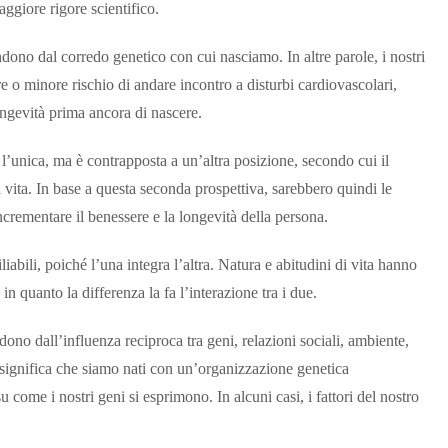
ggiore rigore scientifico.
ndono dal corredo genetico con cui nasciamo. In altre parole, i nostri
 o minore rischio di andare incontro a disturbi cardiovascolari,
longevità prima ancora di nascere.
 l’unica, ma è contrapposta a un’altra posizione, secondo cui il
i vita. In base a questa seconda prospettiva, sarebbero quindi le
incrementare il benessere e la longevità della persona.
liabili, poiché l’una integra l’altra. Natura e abitudini di vita hanno
in quanto la differenza la fa l’interazione tra i due.
ono dall’influenza reciproca tra geni, relazioni sociali, ambiente,
iò significa che siamo nati con un’organizzazione genetica
 come i nostri geni si esprimono. In alcuni casi, i fattori del nostro