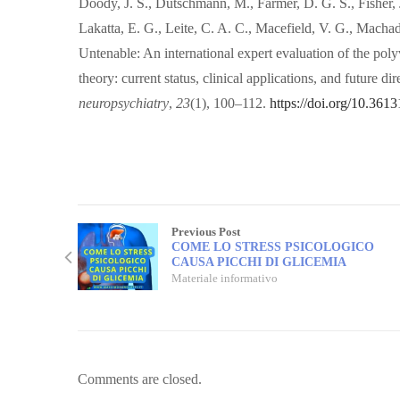
Doody, J. S., Dutschmann, M., Farmer, D. G. S., Fisher, J
Lakatta, E. G., Leite, C. A. C., Macefield, V. G., Mach
Untenable: An international expert evaluation of the po
theory: current status, clinical applications, and future d
neuropsychiatry
,
23
(1), 100–112.
https://doi.org/10.3613
Previous Post
COME LO STRESS PSICOLOGICO
CAUSA PICCHI DI GLICEMIA
Materiale informativo
Comments are closed.