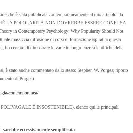
one che è stata pubblicata contemporaneamente al mio articolo “la
nea: PERCHÉ LA POPOLARITÀ NON DOVREBBE ESSERE CONFUSA
ry in Contemporary Psychology: Why Popularity Should Not
uale massiccia diffusione di corsi di formazione ispirati a questa
logi, ho cercato di dimostrare le varie incongruenze scientifiche della
mesi, è stato anche commentato dallo stesso Stephen W. Porges; riporto
commento di Porges)
ologia-contemporanea/
A POLIVAGALE É INSOSTENIBILE), elenco qui le principali
e" sarebbe eccessivamente semplificata