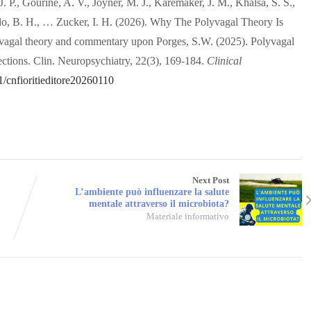
. P., Gourine, A. V., Joyner, M. J., Karemaker, J. M., Khalsa, S. S.,
ado, B. H., … Zucker, I. H. (2026). Why The Polyvagal Theory Is
lyvagal theory and commentary upon Porges, S.W. (2025). Polyvagal
irections. Clin. Neuropsychiatry, 22(3), 169-184.
Clinical
1/cnfioritieditore20260110
Next Post
L’ambiente può influenzare la salute
mentale attraverso il microbiota?
Materiale informativo