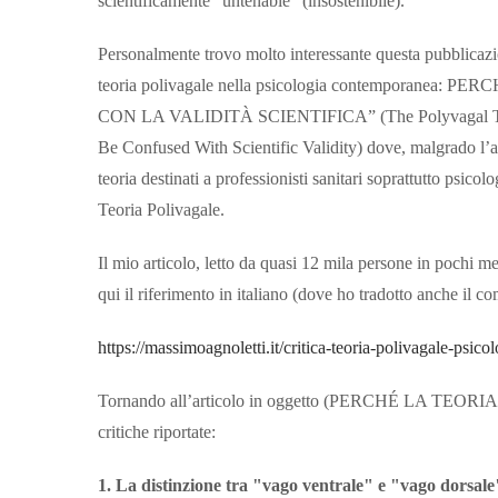
scientificamente "untenable" (insostenibile).
Personalmente trovo molto interessante questa pubblicazi
teoria polivagale nella psicologia contempora
CON LA VALIDITÀ SCIENTIFICA” (The Polyvagal Theo
Be Confused With Scientific Validity) dove, malgrado l’att
teoria destinati a professionisti sanitari soprattutto psico
Teoria Polivagale.
Il mio articolo, letto da quasi 12 mila persone in pochi 
qui il riferimento in italiano (dove ho tradotto anche il 
https://massimoagnoletti.it/critica-teoria-polivagale-psic
Tornando all’articolo in oggetto (PERCHÉ LA TEORI
critiche riportate:
1. La distinzione tra "vago ventrale" e "vago dorsal