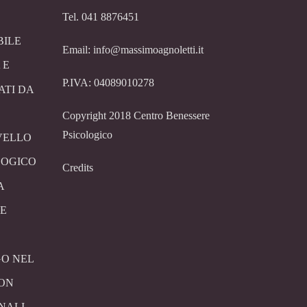
Tel. 041 8876451
BILE
Email: info@massimoagnoletti.it
 E
P.IVA: 04089010278
ATI DA
Copyright 2018 Centro Benessere
Psicologico
VELLO
LOGICO
Credits
A
E
O NEL
CON
NALI