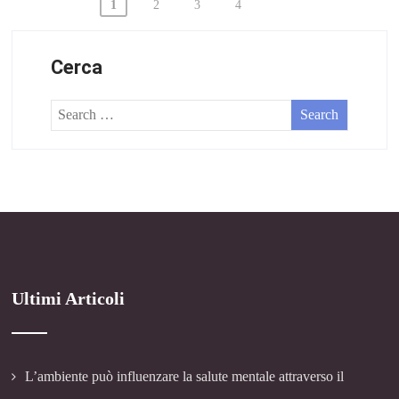
Paginazione
1
2
3
4
degli
articoli
Cerca
Ultimi Articoli
L’ambiente può influenzare la salute mentale attraverso il