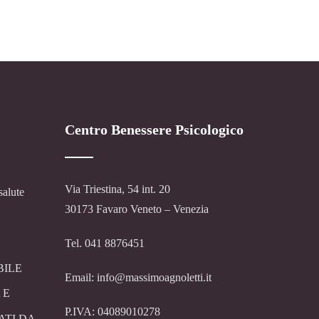
Centro Benessere Psicologico
Via Triestina, 54 int. 20
salute
30173 Favaro Veneto – Venezia
Tel. 041 8876451
BILE
Email: info@massimoagnoletti.it
 E
P.IVA: 04089010278
ATI DA