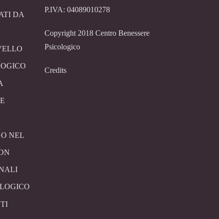
P.IVA: 04089010278
ATI DA
Copyright 2018 Centro Benessere
Psicologico
VELLO
LOGICO
Credits
A
E
O NEL
CON
NALI
OLOGICO
TI