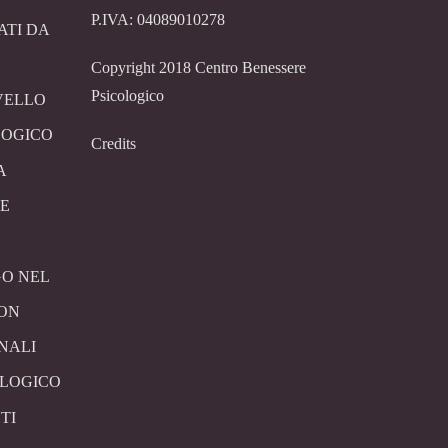
P.IVA: 04089010278
ATI DA
Copyright 2018 Centro Benessere
Psicologico
VELLO
LOGICO
Credits
A
E
O NEL
CON
NALI
OLOGICO
TI