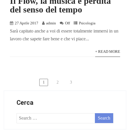
Il Flow, la musica e perdita
del senso del tempo
27 Aprile 2017
admin
Off
Psicologia
Sarà capitato anche a voi di essere totalmente immersi in un
lavoro che sapete fare bene e che vi piace...
+ READ MORE
Paginazione
1
2
3
degli
articoli
Cerca