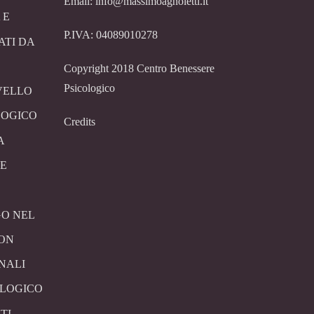
Email: info@massimoagnoletti.it
 E
P.IVA: 04089010278
ATI DA
Copyright 2018 Centro Benessere
Psicologico
VELLO
LOGICO
Credits
A
E
O NEL
CON
NALI
OLOGICO
TI