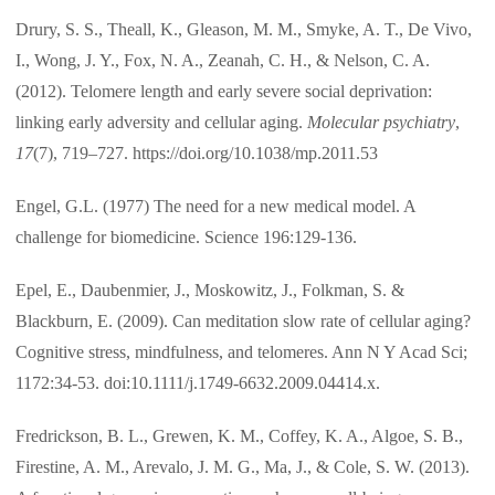
Drury, S. S., Theall, K., Gleason, M. M., Smyke, A. T., De Vivo,
I., Wong, J. Y., Fox, N. A., Zeanah, C. H., & Nelson, C. A.
(2012). Telomere length and early severe social deprivation:
linking early adversity and cellular aging.
Molecular psychiatry
,
17
(7), 719–727. https://doi.org/10.1038/mp.2011.53
Engel, G.L. (1977) The need for a new medical model. A
challenge for biomedicine. Science 196:129-136.
Epel, E., Daubenmier, J., Moskowitz, J., Folkman, S. &
Blackburn, E. (2009). Can meditation slow rate of cellular aging?
Cognitive stress, mindfulness, and telomeres. Ann N Y Acad Sci;
1172:34-53. doi:10.1111/j.1749-6632.2009.04414.x.
Fredrickson, B. L., Grewen, K. M., Coffey, K. A., Algoe, S. B.,
Firestine, A. M., Arevalo, J. M. G., Ma, J., & Cole, S. W. (2013).