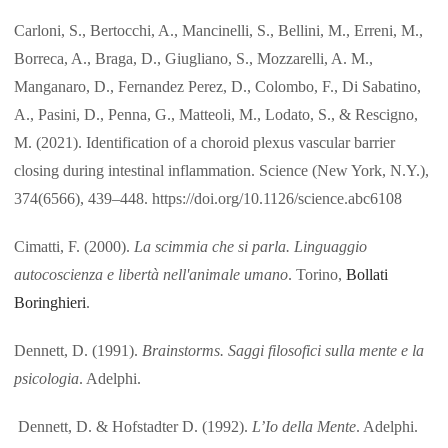
Carloni, S., Bertocchi, A., Mancinelli, S., Bellini, M., Erreni, M.,
Borreca, A., Braga, D., Giugliano, S., Mozzarelli, A. M.,
Manganaro, D., Fernandez Perez, D., Colombo, F., Di Sabatino,
A., Pasini, D., Penna, G., Matteoli, M., Lodato, S., & Rescigno,
M. (2021). Identification of a choroid plexus vascular barrier
closing during intestinal inflammation. Science (New York, N.Y.),
374(6566), 439–448. https://doi.org/10.1126/science.abc6108
Cimatti, F. (2000).
La scimmia che si parla. Linguaggio
autocoscienza e libertà nell'animale umano
. Torino,
Bollati
Boringhieri
.
Dennett, D. (1991).
Brainstorms. Saggi filosofici sulla mente e la
psicologia
. Adelphi.
Dennett, D. & Hofstadter D. (1992).
L’Io della Mente
. Adelphi.