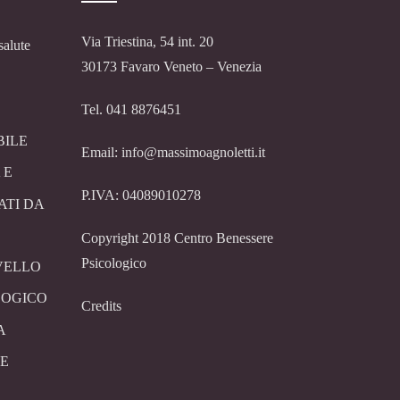
Via Triestina, 54 int. 20
salute
30173 Favaro Veneto – Venezia
Tel. 041 8876451
BILE
Email: info@massimoagnoletti.it
 E
P.IVA: 04089010278
ATI DA
Copyright 2018 Centro Benessere
Psicologico
VELLO
LOGICO
Credits
A
E