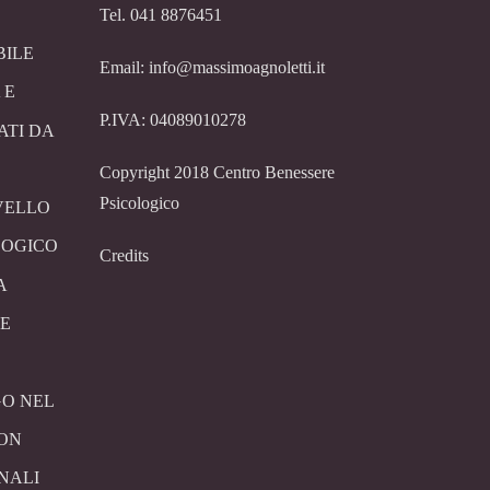
Tel. 041 8876451
BILE
Email: info@massimoagnoletti.it
 E
P.IVA: 04089010278
ATI DA
Copyright 2018 Centro Benessere
Psicologico
VELLO
LOGICO
Credits
A
E
O NEL
CON
NALI