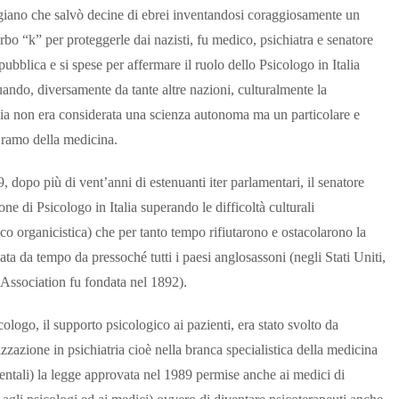
giano che salvò decine di ebrei inventandosi coraggiosamente un
rbo “k” per proteggerle dai nazisti, fu medico, psichiatra e senatore
pubblica e si spese per affermare il ruolo dello Psicologo in Italia
ando, diversamente da tante altre nazioni, culturalmente la
ia non era considerata una scienza autonoma ma un particolare e
 ramo della medicina.
, dopo più di vent’anni di estenuanti iter parlamentari, il senatore
ne di Psicologo in Italia superando le difficoltà culturali
rico organicistica) che per tanto tempo rifiutarono e ostacolarono la
ta da tempo da pressoché tutti i paesi anglosassoni (negli Stati Uniti,
ssociation fu fondata nel 1892).
ologo, il supporto psicologico ai pazienti, era stato svolto da
zazione in psichiatria cioè nella branca specialistica della medicina
mentali) la legge approvata nel 1989 permise anche ai medici di