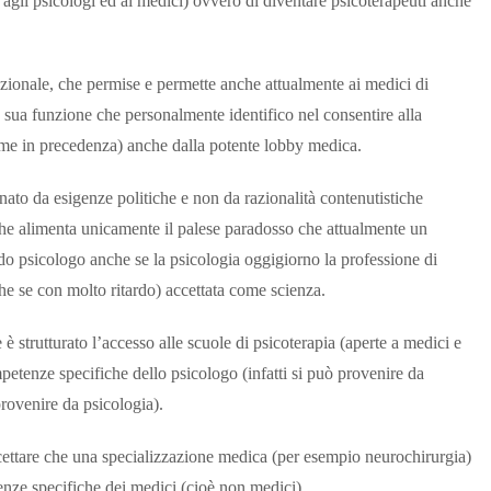
e agli psicologi ed ai medici) ovvero di diventare psicoterapeuti anche
ionale, che permise e permette anche attualmente ai medici di
 sua funzione che personalmente identifico nel consentire alla
come in precedenza) anche dalla potente lobby medica.
to da esigenze politiche e non da razionalità contenutistiche
che alimenta unicamente il palese paradosso che attualmente un
do psicologo anche se la psicologia oggigiorno la professione di
he se con molto ritardo) accettata come scienza.
è strutturato l’accesso alle scuole di psicoterapia (aperte a medici e
petenze specifiche dello psicologo (infatti si può provenire da
 provenire da psicologia).
accettare che una specializzazione medica (per esempio neurochirurgia)
tenze specifiche dei medici (cioè non medici).