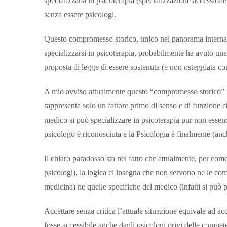
specializzarsi in psicoterapia (specializzazione accessibil
senza essere psicologi.
Questo compromesso storico, unico nel panorama internaz
specializzarsi in psicoterapia, probabilmente ha avuto una
proposta di legge di essere sostenuta (e non osteggiata 
A mio avviso attualmente questo “compromesso storico” na
rappresenta solo un fattore primo di senso e di funzione 
medico si può specializzare in psicoterapia pur non essen
psicologo è riconosciuta e la Psicologia è finalmente (anc
Il chiaro paradosso sta nel fatto che attualmente, per come 
psicologi), la logica ci insegna che non servono ne le com
medicina) ne quelle specifiche del medico (infatti si può
Accettare senza critica l’attuale situazione equivale ad 
fosse accessibile anche dagli psicologi privi delle compe