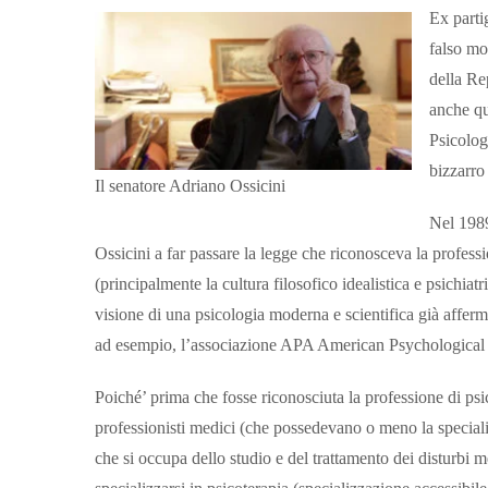
Ex parti
falso mo
della Re
anche qu
Psicolog
bizzarro
Il senatore Adriano Ossicini
Nel 1989
Ossicini a far passare la legge che riconosceva la professio
(principalmente la cultura filosofico idealistica e psichiat
visione di una psicologia moderna e scientifica già afferma
ad esempio, l’associazione APA American Psychological A
Poiché’ prima che fosse riconosciuta la professione di psic
professionisti medici (che possedevano o meno la specializ
che si occupa dello studio e del trattamento dei disturbi 