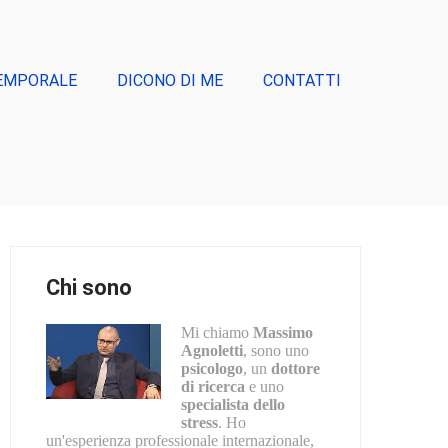
EMPORALE
DICONO DI ME
CONTATTI
Chi sono
Mi chiamo
Massimo
Agnoletti
, sono uno
psicologo
, un
dottore
di ricerca
e uno
specialista dello
stress
. Ho
un'esperienza professionale internazionale,