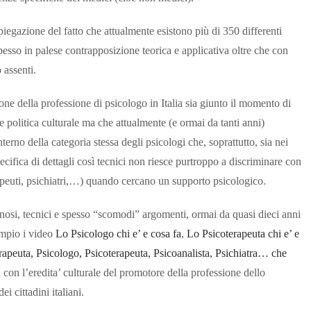
iegazione del fatto che attualmente esistono più di 350 differenti
pesso in palese contrapposizione teorica e applicativa oltre che con
 assenti.
one della professione di psicologo in Italia sia giunto il momento di
politica culturale ma che attualmente (e ormai da tanti anni)
erno della categoria stessa degli psicologi che, soprattutto, sia nei
cifica di dettagli così tecnici non riesce purtroppo a discriminare con
erapeuti, psichiatri,…) quando cercano un supporto psicologico.
inosi, tecnici e spesso “scomodi” argomenti, ormai da quasi dieci anni
empio i video
Lo Psicologo chi e’ e cosa fa
,
Lo Psicoterapeuta chi e’ e
rapeuta,
Psicologo, Psicoterapeuta, Psicoanalista, Psichiatra… che
 con l’eredita’ culturale del promotore della professione dello
i cittadini italiani.