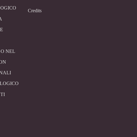
LOGICO
Credits
A
E
O NEL
CON
NALI
OLOGICO
TI