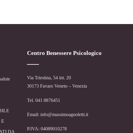
Centro Benessere Psicologico
Via Triestina, 54 int. 20
salute
30173 Favaro Veneto – Venezia
Tel. 041 8876451
BILE
Email: info@massimoagnoletti.it
 E
P.IVA: 04089010278
ATI DA