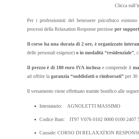
Clicca sull’
Per i professionisti del benessere psicofisico esiston
processi della Relaxation Response preziose
per supporta
Il corso ha una durata di 2 ore, è organizzato intera
delle personali esigenze)
o in modalità “residenziale”
, 
Il prezzo è di 180 euro IVA inclusa
e comprende il
mat
ad offrire la
garanzia “soddisfatti o rimborsati”
per 30 
Il versamento viene effettuato tramite bonifico alle segue
Intestatario: AGNOLETTI MASSIMO
Codice Iban: IT97 V076 0102 0000 0100 2407 
Causale: CORSO DI RELAXATION RESPONS