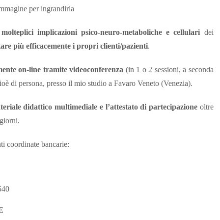
immagine per ingrandirla
o
molteplici implicazioni psico-neuro-metaboliche e cellulari
dei
re più efficacemente i propri clienti/pazienti
.
mente on-line tramite videoconferenza
(in 1 o 2 sessioni, a seconda
cioè di persona, presso il mio studio a Favaro Veneto (Venezia).
eriale didattico multimediale e l’attestato di partecipazione
oltre
giorni.
nti coordinate bancarie:
540
E