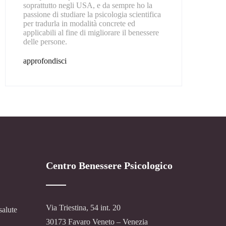
soprattutto negli USA, e da sempre ho la
passione di studiare la psicologia scientifica
per tradurla in modalità concrete ed
applicabili al fine di migliorare il benessere
delle persone.
approfondisci
Centro Benessere Psicologico
Via Triestina, 54 int. 20
salute
30173 Favaro Veneto – Venezia