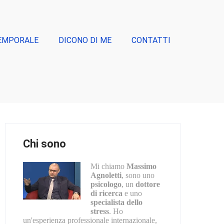
EMPORALE
DICONO DI ME
CONTATTI
Chi sono
Mi chiamo
Massimo
Agnoletti
, sono uno
psicologo
, un
dottore
di ricerca
e uno
specialista dello
stress
. Ho
un'esperienza professionale internazionale,