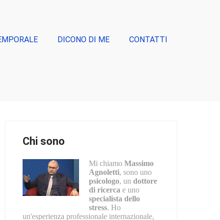
EMPORALE
DICONO DI ME
CONTATTI
Chi sono
Mi chiamo
Massimo
Agnoletti
, sono uno
psicologo
, un
dottore
di ricerca
e uno
specialista dello
stress
. Ho
un'esperienza professionale internazionale,