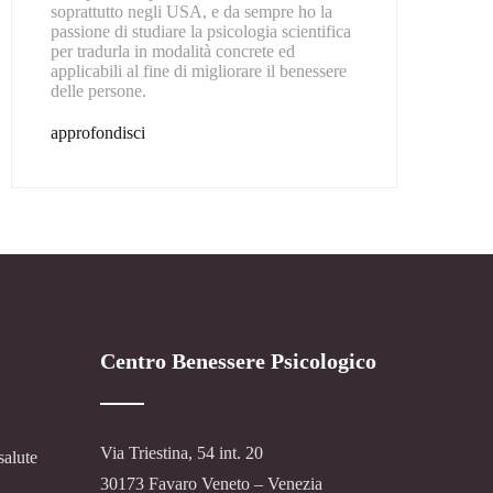
soprattutto negli USA, e da sempre ho la
passione di studiare la psicologia scientifica
per tradurla in modalità concrete ed
applicabili al fine di migliorare il benessere
delle persone.
approfondisci
Centro Benessere Psicologico
Via Triestina, 54 int. 20
salute
30173 Favaro Veneto – Venezia