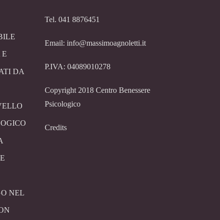
Tel. 041 8876451
BILE
Email: info@massimoagnoletti.it
 E
P.IVA: 04089010278
ATI DA
Copyright 2018 Centro Benessere
Psicologico
VELLO
LOGICO
Credits
A
E
O NEL
CON