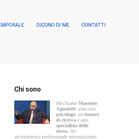
EMPORALE
DICONO DI ME
CONTATTI
Chi sono
Mi chiamo
Massimo
Agnoletti
, sono uno
psicologo
, un
dottore
di ricerca
e uno
specialista dello
stress
. Ho
un'esperienza professionale internazionale,