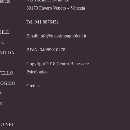
salute
30173 Favaro Veneto – Venezia
Tel. 041 8876451
BILE
Email: info@massimoagnoletti.it
 E
P.IVA: 04089010278
ATI DA
Copyright 2018 Centro Benessere
Psicologico
VELLO
LOGICO
Credits
A
E
O NEL