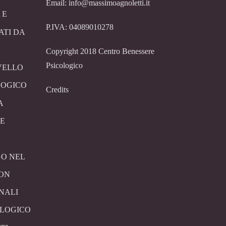
Email: info@massimoagnoletti.it
 E
P.IVA: 04089010278
ATI DA
Copyright 2018 Centro Benessere
Psicologico
VELLO
LOGICO
Credits
A
E
O NEL
CON
NALI
OLOGICO