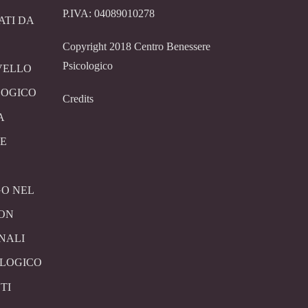
P.IVA: 04089010278
ATI DA
Copyright 2018 Centro Benessere
Psicologico
VELLO
LOGICO
Credits
A
E
O NEL
CON
NALI
OLOGICO
TI