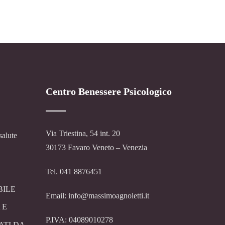
Centro Benessere Psicologico
Via Triestina, 54 int. 20
salute
30173 Favaro Veneto – Venezia
Tel. 041 8876451
BILE
Email: info@massimoagnoletti.it
 E
P.IVA: 04089010278
ATI DA