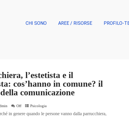
CHI SONO
AREE / RISORSE
PROFILO-T
iera, l’estetista e il
ista: cos’hanno in comune? il
della comunicazione
dmin
Off
Psicologia
perché in genere quando le persone vanno dalla parrucchiera,
.