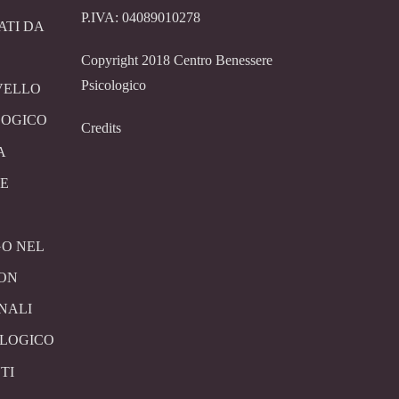
P.IVA: 04089010278
ATI DA
Copyright 2018 Centro Benessere
Psicologico
VELLO
LOGICO
Credits
A
E
O NEL
CON
NALI
OLOGICO
TI