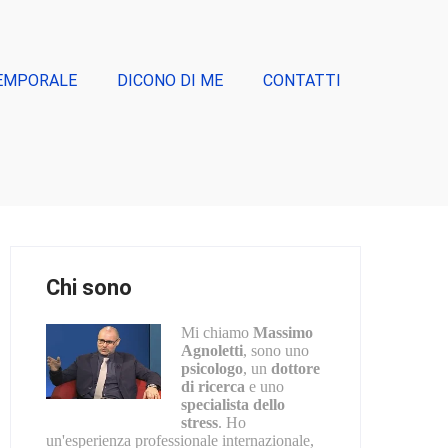
EMPORALE
DICONO DI ME
CONTATTI
Chi sono
Mi chiamo
Massimo
Agnoletti
, sono uno
psicologo
, un
dottore
di ricerca
e uno
specialista dello
stress
. Ho
un'esperienza professionale internazionale,