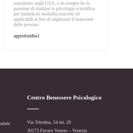
soprattutto negli USA, e da sempre ho la
passione di studiare la psicologia scientifica
per tradurla in modalità concrete ed
applicabili al fine di migliorare il benessere
delle persone.
approfondisci
Centro Benessere Psicologico
Via Triestina, 54 int. 20
salute
30173 Favaro Veneto – Venezia