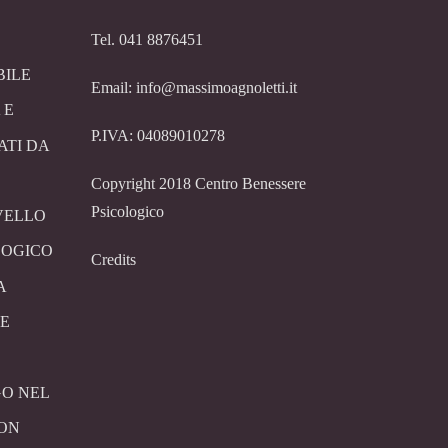
Tel. 041 8876451
BILE
Email: info@massimoagnoletti.it
 E
P.IVA: 04089010278
ATI DA
Copyright 2018 Centro Benessere
Psicologico
VELLO
LOGICO
Credits
A
E
O NEL
CON