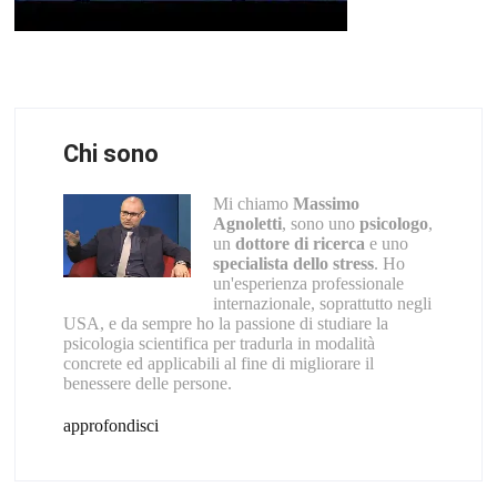
Chi sono
Mi chiamo
Massimo
Agnoletti
, sono uno
psicologo
,
un
dottore di ricerca
e uno
specialista dello stress
. Ho
un'esperienza professionale
internazionale, soprattutto negli
USA, e da sempre ho la passione di studiare la
psicologia scientifica per tradurla in modalità
concrete ed applicabili al fine di migliorare il
benessere delle persone.
approfondisci