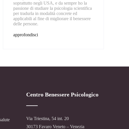
soprattutto negli USA, e da sempre ho la
passione di studiare la psicologia scientifica
per tradurla in modalità concrete ed
applicabili al fine di migliorare il benessere
delle persone.
approfondisci
Centro Benessere Psicologico
Via Triestina, 54 int. 20
salute
30173 Favaro Veneto – Venezia