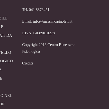
Tel. 041 8876451
BILE
Email: info@massimoagnoletti.it
 E
P.IVA: 04089010278
ATI DA
Copyright 2018 Centro Benessere
Psicologico
VELLO
LOGICO
Credits
A
E
O NEL
CON