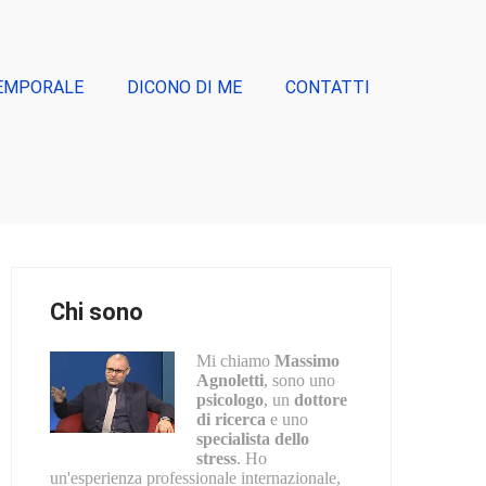
EMPORALE
DICONO DI ME
CONTATTI
Chi sono
Mi chiamo
Massimo
Agnoletti
, sono uno
psicologo
, un
dottore
di ricerca
e uno
specialista dello
stress
. Ho
un'esperienza professionale internazionale,