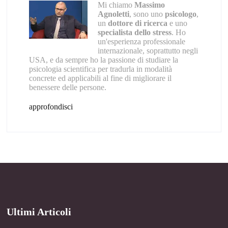
Mi chiamo
Massimo
Agnoletti
, sono uno
psicologo
,
un
dottore di ricerca
e uno
specialista dello stress
. Ho
un'esperienza professionale
internazionale, soprattutto negli
USA, e da sempre ho la passione di studiare la
psicologia scientifica per tradurla in modalità
concrete ed applicabili al fine di migliorare il
benessere delle persone.
approfondisci
Ultimi Articoli