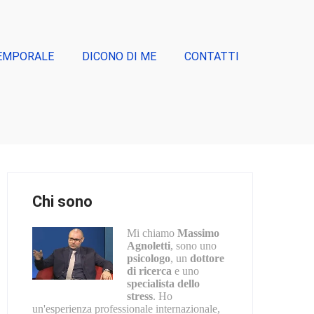
EMPORALE
DICONO DI ME
CONTATTI
Chi sono
Mi chiamo
Massimo
Agnoletti
, sono uno
psicologo
, un
dottore
di ricerca
e uno
specialista dello
stress
. Ho
un'esperienza professionale internazionale,