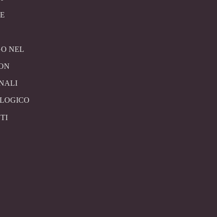
E
O NEL
CON
NALI
OLOGICO
TI