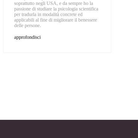
soprattutto negli USA, e da sempre ho la
passione di studiare la psicologia scientifica
per tradurla in modalità concrete ed
applicabili al fine di migliorare il benessere
delle persone.
approfondisci