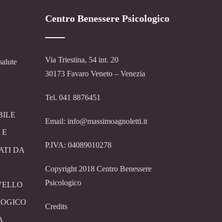
Centro Benessere Psicologico
Via Triestina, 54 int. 20
salute
30173 Favaro Veneto – Venezia
Tel. 041 8876451
BILE
Email: info@massimoagnoletti.it
 E
P.IVA: 04089010278
ATI DA
Copyright 2018 Centro Benessere
Psicologico
VELLO
LOGICO
Credits
A