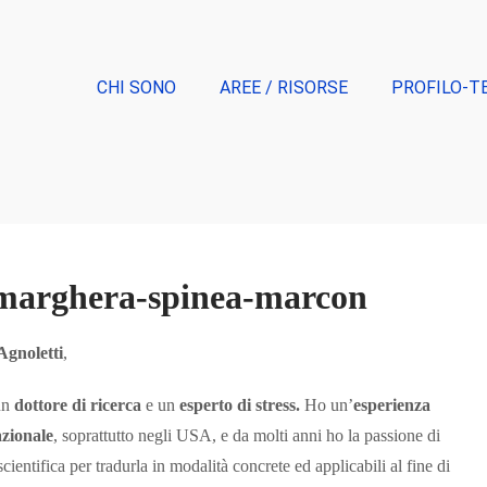
CHI SONO
AREE / RISORSE
PROFILO-T
-marghera-spinea-marcon
gnoletti
,
un
dottore di ricerca
e un
esperto
di stress.
Ho un’
esperienza
azionale
, soprattutto negli USA, e da molti anni ho la passione di
scientifica per tradurla in modalità concrete ed applicabili al fine di