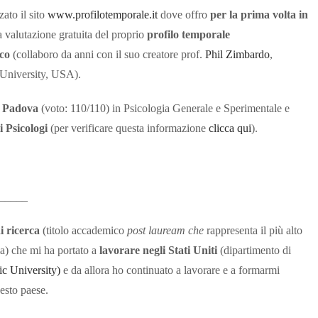
zato il sito
www.profilotemporale.it
dove offro
per la prima volta in
 valutazione gratuita del proprio
profilo temporale
ico
(collaboro da anni con il suo creatore prof.
Phil Zimbardo
,
 University, USA).
i Padova
(voto: 110/110) in Psicologia Generale e Sperimentale e
 Psicologi
(per verificare questa informazione
clicca qui
).
_____
i ricerca
(titolo accademico
post lauream che
rappresenta il più alto
ia) che mi ha portato a
lavorare negli Stati Uniti
(dipartimento di
ic University)
e da allora ho continuato a lavorare e a formarmi
esto paese.