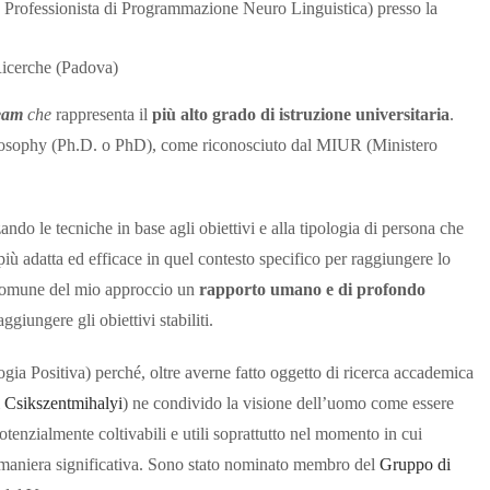
e Professionista di Programmazione Neuro Linguistica) presso la
Ricerche (Padova)
eam
che
rappresenta il
più alto grado di istruzione universitaria
.
Philosophy (Ph.D. o PhD), come riconosciuto dal MIUR (Ministero
ando le tecniche in base agli obiettivi e alla tipologia di persona che
 più adatta ed efficace in quel contesto specifico per raggiungere lo
omune del mio approccio un
rapporto umano e di profondo
aggiungere gli obiettivi stabiliti.
ogia Positiva) perché, oltre averne fatto oggetto di ricerca accademica
 Csikszentmihalyi
) ne condivido la visione dell’uomo come essere
otenzialmente coltivabili e utili soprattutto nel momento in cui
n maniera significativa. Sono stato nominato membro del
Gruppo di