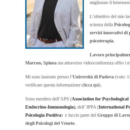
migliorare il benesser
L’obiettivo del mio la
scienza della
Psicolog
servizi
innovativi di 
psicoterapia
.
Lavoro principalmen
Marcon, Spinea
ma attraverso videoconferenza offro i miei
Mi sono laureato presso l’
Università di Padova
(voto: 11
verificare questa informazione
clicca qui
).
Sono membro dell’APS (
Association for Psychological
Endocrino-Immunologia
),
dell’ IPPA (
International P
Psicologia Positiva
)
e faccio parte del
Gruppo di Lavoro
degli Psicologi del Veneto
.