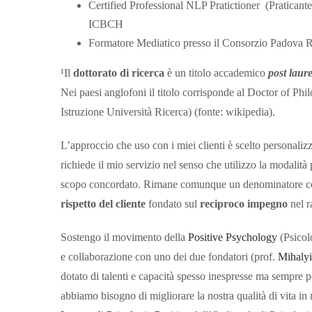
Certified Professional NLP Pratictioner (Praticant
ICBCH
Formatore Mediatico presso il Consorzio Padova 
¹Il
dottorato di ricerca
è un titolo accademico
post laur
Nei paesi anglofoni il titolo corrisponde al Doctor of 
Istruzione Università Ricerca) (fonte: wikipedia).
L’approccio che uso con i miei clienti è scelto personalizz
richiede il mio servizio nel senso che utilizzo la modalità
scopo concordato. Rimane comunque un denominatore c
rispetto del cliente
fondato sul
reciproco impegno
nel r
Sostengo il movimento della
Positive Psychology
(Psicol
e collaborazione con uno dei due fondatori (prof.
Mihalyi
dotato di talenti e capacità spesso inespresse ma sempre p
abbiamo bisogno di migliorare la nostra qualità di vita i