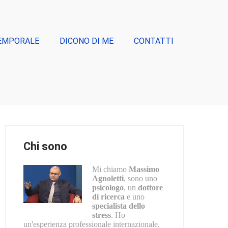
EMPORALE
DICONO DI ME
CONTATTI
Chi sono
Mi chiamo
Massimo
Agnoletti
, sono uno
psicologo
, un
dottore
di ricerca
e uno
specialista dello
stress
. Ho
un'esperienza professionale internazionale,