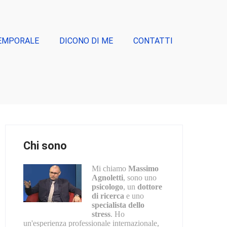
EMPORALE
DICONO DI ME
CONTATTI
Chi sono
Mi chiamo
Massimo
Agnoletti
, sono uno
psicologo
, un
dottore
di ricerca
e uno
specialista dello
stress
. Ho
un'esperienza professionale internazionale,