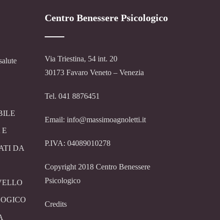
Centro Benessere Psicologico
Via Triestina, 54 int. 20
salute
30173 Favaro Veneto – Venezia
Tel. 041 8876451
BILE
Email: info@massimoagnoletti.it
 E
P.IVA: 04089010278
ATI DA
Copyright 2018 Centro Benessere
Psicologico
VELLO
LOGICO
Credits
A