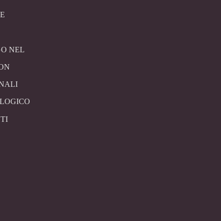
E
O NEL
CON
NALI
OLOGICO
TI