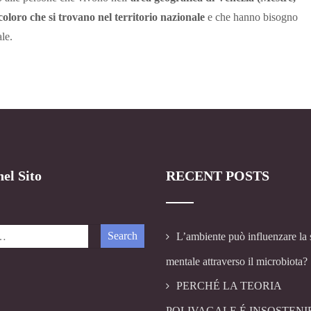
 coloro che si trovano nel territorio nazionale
e che hanno bisogno
le.
el Sito
RECENT POSTS
L’ambiente può influenzare la 
mentale attraverso il microbiota?
PERCHÉ LA TEORIA
POLIVAGALE É INSOSTENI