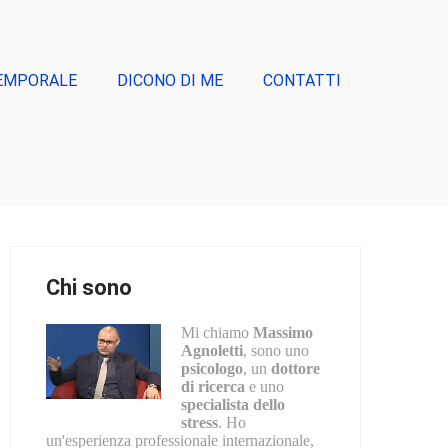
EMPORALE
DICONO DI ME
CONTATTI
Chi sono
Mi chiamo
Massimo
Agnoletti
, sono uno
psicologo
, un
dottore
di ricerca
e uno
specialista dello
stress
. Ho
un'esperienza professionale internazionale,