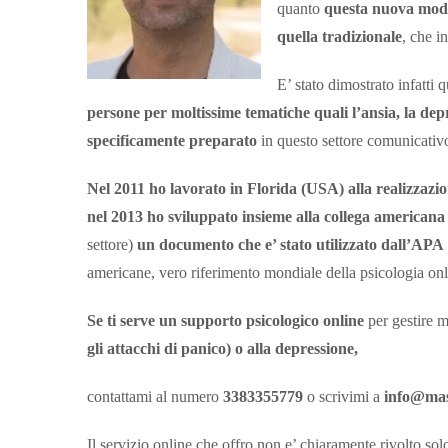
quanto
questa nuova modal
quella tradizionale
, che i
E’ stato dimostrato infatti
persone per moltissime tematiche quali l’ansia, la depr
specificamente preparato
in questo settore comunicativ
Nel 2011 ho lavorato in Florida (USA) alla realizzazi
nel 2013 ho sviluppato insieme alla collega america
settore)
un documento che e’ stato utilizzato dall’APA
americane, vero riferimento mondiale della psicologia onl
Se ti serve un supporto psicologico online
per gestire m
gli attacchi di panico) o alla depressione,
contattami al numero
3383355779
o scrivimi a
info@mass
Il servizio online che offro non e’ chiaramente rivolto sol