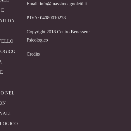
Email: info@massimoagnoletti.it
 E
P.IVA: 04089010278
ATI DA
Copyright 2018 Centro Benessere
Psicologico
VELLO
LOGICO
Credits
A
E
O NEL
CON
NALI
OLOGICO