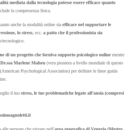
ità mediata dalla tecnologia potesse essere efficace quanto
nclude la compresenza fisica.
 quanto anche la modalità online sia
efficace nel supportare le
essione, lo stress
, ecc.
a patto che il professionista sia
o/tecnologico.
one di un progetto che forniva supporto psicologico online
mentre
na Dr.ssa Marlene Maheu
(vera pioniera a livello mondiale di questo
(American Psychological Association) per definire le linee guida
ine.
eglio il tuo
stress, le tue problematiche legate all’ansia (compresi
imoagnoletti.it
o alle persone che vivono nell’
area geografica di Venezia (Mestre,