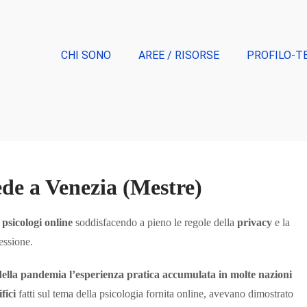
CHI SONO
AREE / RISORSE
PROFILO-T
ede a Venezia (Mestre)
i psicologi online
soddisfacendo a pieno le regole della
privacy
e la
essione.
della pandemia
l’esperienza pratica accumulata in molte nazioni
ifici
fatti sul tema della psicologia fornita online, avevano dimostrato