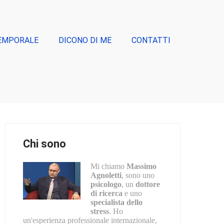
EMPORALE
DICONO DI ME
CONTATTI
Chi sono
Mi chiamo
Massimo
Agnoletti
, sono uno
psicologo
, un
dottore
di ricerca
e uno
specialista dello
stress
. Ho
un'esperienza professionale internazionale,