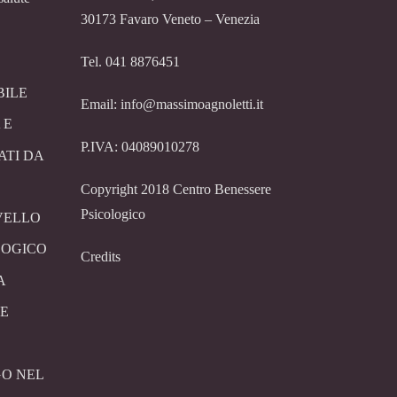
30173 Favaro Veneto – Venezia
Tel. 041 8876451
BILE
Email: info@massimoagnoletti.it
 E
P.IVA: 04089010278
ATI DA
Copyright 2018 Centro Benessere
Psicologico
VELLO
LOGICO
Credits
A
E
O NEL