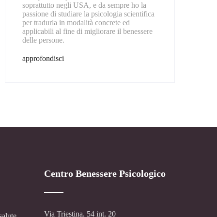
soprattutto negli USA, e da sempre ho la
passione di studiare la psicologia scientifica
per tradurla in modalità concrete ed
applicabili al fine di migliorare il benessere
delle persone.
approfondisci
Centro Benessere Psicologico
Via Triestina, 54 int. 20
salute