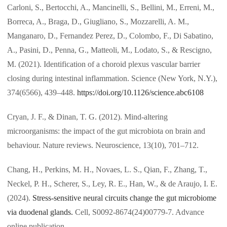
Carloni, S., Bertocchi, A., Mancinelli, S., Bellini, M., Erreni, M.,
Borreca, A., Braga, D., Giugliano, S., Mozzarelli, A. M.,
Manganaro, D., Fernandez Perez, D., Colombo, F., Di Sabatino,
A., Pasini, D., Penna, G., Matteoli, M., Lodato, S., & Rescigno,
M. (2021). Identification of a choroid plexus vascular barrier
closing during intestinal inflammation. Science (New York, N.Y.),
374(6566), 439–448.
https://doi.org/10.1126/science.abc6108
Cryan, J. F., & Dinan, T. G. (2012). Mind-altering
microorganisms: the impact of the gut microbiota on brain and
behaviour. Nature reviews. Neuroscience, 13(10), 701–712.
Chang, H., Perkins, M. H., Novaes, L. S., Qian, F., Zhang, T.,
Neckel, P. H., Scherer, S., Ley, R. E., Han, W., & de Araujo, I. E.
(2024).
Stress-sensitive neural circuits change the gut microbiome
via duodenal glands.
Cell, S0092-8674(24)00779-7. Advance
online publication.