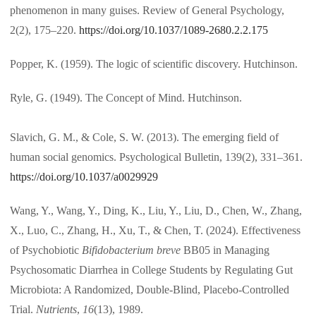
phenomenon in many guises. Review of General Psychology,
2(2), 175–220.
https://doi.org/10.1037/1089-2680.2.2.175
Popper, K. (1959). The logic of scientific discovery. Hutchinson.
Ryle, G. (1949). The Concept of Mind. Hutchinson.
Slavich, G. M., & Cole, S. W. (2013). The emerging field of
human social genomics. Psychological Bulletin, 139(2), 331–361.
https://doi.org/10.1037/a0029929
Wang, Y., Wang, Y., Ding, K., Liu, Y., Liu, D., Chen, W., Zhang,
X., Luo, C., Zhang, H., Xu, T., & Chen, T. (2024). Effectiveness
of Psychobiotic
Bifidobacterium breve
BB05 in Managing
Psychosomatic Diarrhea in College Students by Regulating Gut
Microbiota: A Randomized, Double-Blind, Placebo-Controlled
Trial.
Nutrients
,
16
(13), 1989.