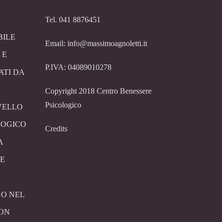
Tel. 041 8876451
BILE
Email: info@massimoagnoletti.it
 E
P.IVA: 04089010278
ATI DA
Copyright 2018 Centro Benessere
Psicologico
VELLO
LOGICO
Credits
A
E
O NEL
CON