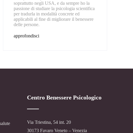
soprattutto negli USA, e da sempre ho la
passione di studiare la psicologia scientifica
per tradurla in modalità concrete ed
applicabili al fine di migliorare il benessere
delle persone.
approfondisci
Centro Benessere Psicologico
Via Triestina, 54 int. 20
salute
30173 Favaro Veneto – Venezia