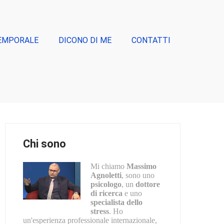
EMPORALE
DICONO DI ME
CONTATTI
Chi sono
Mi chiamo
Massimo
Agnoletti
, sono uno
psicologo
, un
dottore
di ricerca
e uno
specialista dello
stress
. Ho
un'esperienza professionale internazionale,