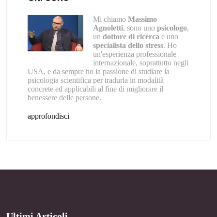
Mi chiamo
Massimo
Agnoletti
, sono uno
psicologo
,
un
dottore di ricerca
e uno
specialista dello stress
. Ho
un'esperienza professionale
internazionale, soprattutto negli
USA, e da sempre ho la passione di studiare la
psicologia scientifica per tradurla in modalità
concrete ed applicabili al fine di migliorare il
benessere delle persone.
approfondisci
Ultimi Articoli