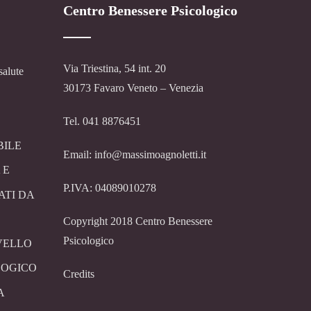
Centro Benessere Psicologico
Via Triestina, 54 int. 20
salute
30173 Favaro Veneto – Venezia
Tel. 041 8876451
BILE
Email: info@massimoagnoletti.it
 E
P.IVA: 04089010278
ATI DA
Copyright 2018 Centro Benessere
Psicologico
VELLO
LOGICO
Credits
A