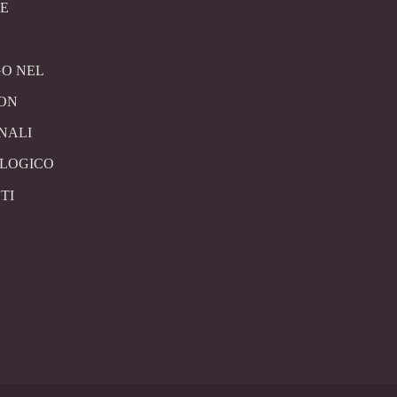
E
O NEL
CON
NALI
OLOGICO
TI