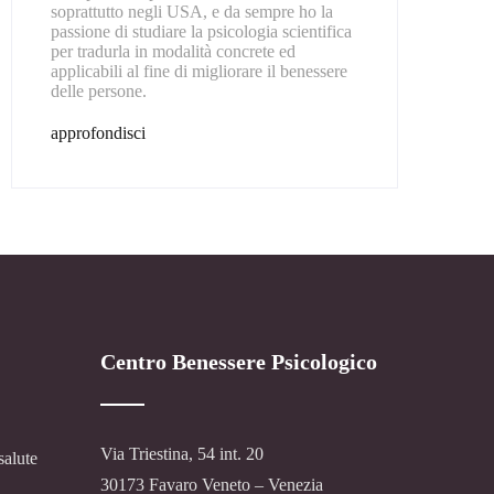
soprattutto negli USA, e da sempre ho la
passione di studiare la psicologia scientifica
per tradurla in modalità concrete ed
applicabili al fine di migliorare il benessere
delle persone.
approfondisci
Centro Benessere Psicologico
Via Triestina, 54 int. 20
salute
30173 Favaro Veneto – Venezia