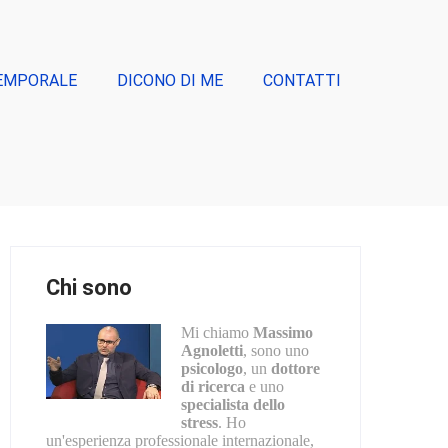
EMPORALE
DICONO DI ME
CONTATTI
Chi sono
Mi chiamo
Massimo
Agnoletti
, sono uno
psicologo
, un
dottore
di ricerca
e uno
specialista dello
stress
. Ho
un'esperienza professionale internazionale,