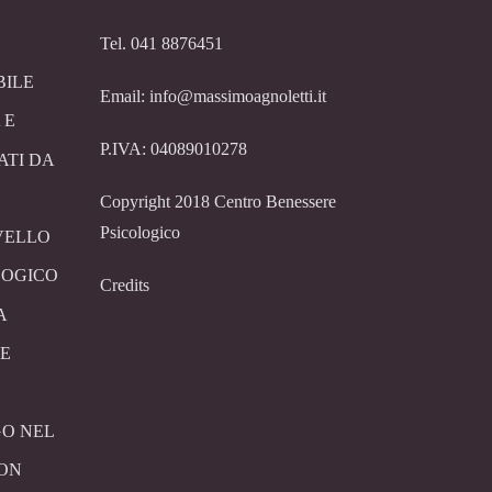
Tel. 041 8876451
BILE
Email: info@massimoagnoletti.it
 E
P.IVA: 04089010278
ATI DA
Copyright 2018 Centro Benessere
Psicologico
VELLO
LOGICO
Credits
A
E
O NEL
CON