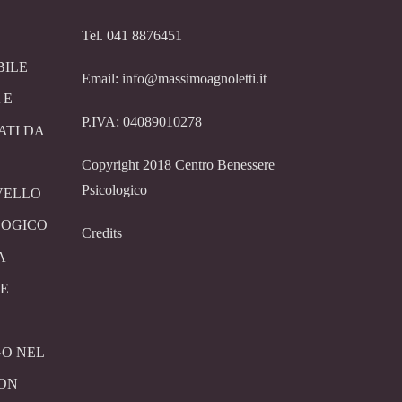
Tel. 041 8876451
BILE
Email: info@massimoagnoletti.it
 E
P.IVA: 04089010278
ATI DA
Copyright 2018 Centro Benessere
Psicologico
VELLO
LOGICO
Credits
A
E
O NEL
CON