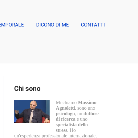
EMPORALE
DICONO DI ME
CONTATTI
Chi sono
Mi chiamo
Massimo
Agnoletti
, sono uno
psicologo
, un
dottore
di ricerca
e uno
specialista dello
stress
. Ho
un'esperienza professionale internazionale,