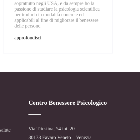
soprattutto negli USA, e da sempre ho la
passione di studiare la psicologia scientifica
per tradurla in modalità concrete ed
applicabili al fine di migliorare il benessere
delle persone.
approfondisci
Centro Benessere Psicologico
Via Triestina, 54 int. 20
salute
30173 Favaro Veneto – Venezia