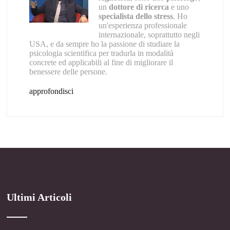
un
dottore di ricerca
e uno
specialista dello stress
. Ho
un'esperienza professionale
internazionale, soprattutto negli
USA, e da sempre ho la passione di studiare la
psicologia scientifica per tradurla in modalità
concrete ed applicabili al fine di migliorare il
benessere delle persone.
approfondisci
Ultimi Articoli