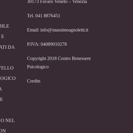
30173 Favaro Veneto – Venezia
Tel. 041 8876451
BILE
Email: info@massimoagnoletti.it
 E
P.IVA: 04089010278
ATI DA
Copyright 2018 Centro Benessere
Psicologico
VELLO
LOGICO
Credits
A
E
O NEL
CON