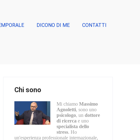
EMPORALE
DICONO DI ME
CONTATTI
Chi sono
Mi chiamo
Massimo
Agnoletti
, sono uno
psicologo
, un
dottore
di ricerca
e uno
specialista dello
stress
. Ho
un'esperienza professionale internazionale,