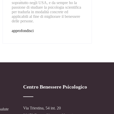
soprattutto negli USA, e da sempre ho la
passione di studiare la psicologia scientifica
per tradurla in modalità concrete ed
applicabili al fine di migliorare il benessere
delle persone.
approfondisci
Centro Benessere Psicologico
Via Triestina, 54 int. 20
salute