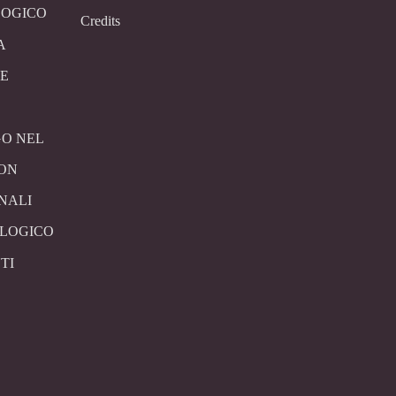
LOGICO
Credits
A
E
O NEL
CON
NALI
OLOGICO
TI