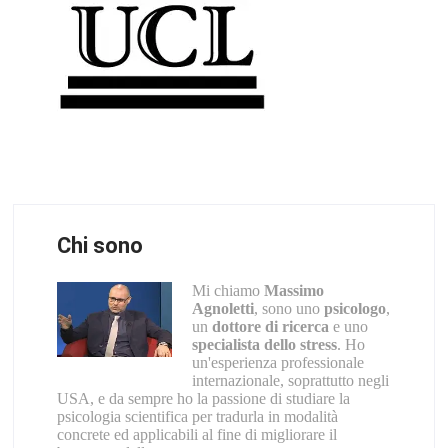
Chi sono
Mi chiamo
Massimo
Agnoletti
, sono uno
psicologo
,
un
dottore di ricerca
e uno
specialista dello stress
. Ho
un'esperienza professionale
internazionale, soprattutto negli
USA, e da sempre ho la passione di studiare la
psicologia scientifica per tradurla in modalità
concrete ed applicabili al fine di migliorare il