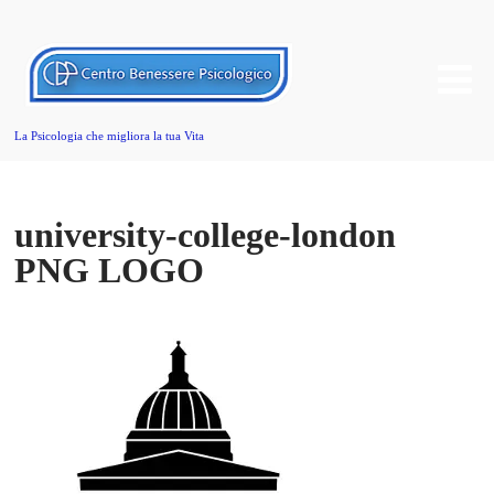
La Psicologia che migliora la tua Vita
university-college-london
PNG LOGO