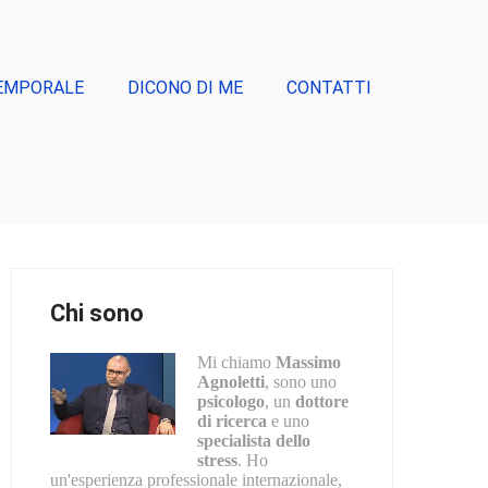
EMPORALE
DICONO DI ME
CONTATTI
Chi sono
Mi chiamo
Massimo
Agnoletti
, sono uno
psicologo
, un
dottore
di ricerca
e uno
specialista dello
stress
. Ho
un'esperienza professionale internazionale,