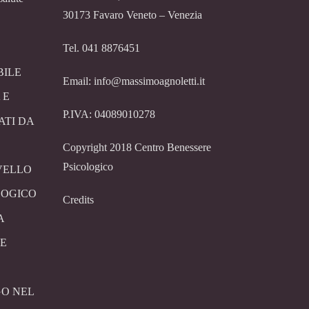
30173 Favaro Veneto – Venezia
Tel. 041 8876451
BILE
Email: info@massimoagnoletti.it
 E
P.IVA: 04089010278
ATI DA
Copyright 2018 Centro Benessere
Psicologico
VELLO
LOGICO
Credits
A
E
O NEL