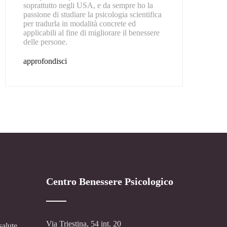
soprattutto negli USA, e da sempre ho la
passione di studiare la psicologia scientifica
per tradurla in modalità concrete ed
applicabili al fine di migliorare il benessere
delle persone.
approfondisci
Centro Benessere Psicologico
Via Triestina, 54 int. 20
salute