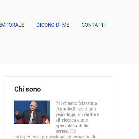
EMPORALE
DICONO DI ME
CONTATTI
Chi sono
Mi chiamo
Massimo
Agnoletti
, sono uno
psicologo
, un
dottore
di ricerca
e uno
specialista dello
stress
. Ho
un'esperienza professionale internazionale,