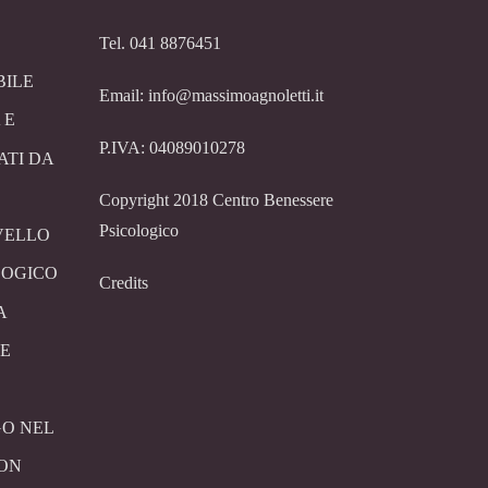
Tel. 041 8876451
BILE
Email: info@massimoagnoletti.it
 E
P.IVA: 04089010278
ATI DA
Copyright 2018 Centro Benessere
Psicologico
VELLO
LOGICO
Credits
A
E
O NEL
CON