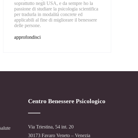
soprattutto negli USA, e da sempre ho la
passione di studiare la psicologia scientifica
per tradurla in modalità concrete ed
applicabili al fine di migliorare il benessere
delle persone.
approfondisci
Centro Benessere Psicologico
Via Triestina, 54 int. 20
salute
30173 Favaro Veneto – Venezia