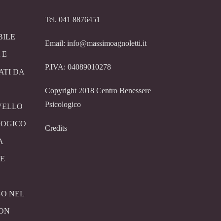
Tel. 041 8876451
BILE
Email: info@massimoagnoletti.it
 E
P.IVA: 04089010278
ATI DA
Copyright 2018 Centro Benessere
Psicologico
VELLO
LOGICO
Credits
A
E
O NEL
CON