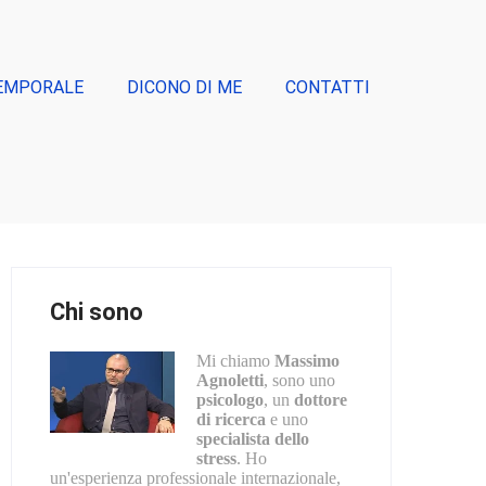
EMPORALE
DICONO DI ME
CONTATTI
Chi sono
Mi chiamo
Massimo
Agnoletti
, sono uno
psicologo
, un
dottore
di ricerca
e uno
specialista dello
stress
. Ho
un'esperienza professionale internazionale,