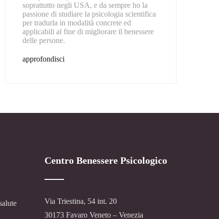
soprattutto negli USA, e da sempre ho la
passione di studiare la psicologia scientifica
per tradurla in modalità concrete ed
applicabili al fine di migliorare il benessere
delle persone.
approfondisci
Centro Benessere Psicologico
Via Triestina, 54 int. 20
salute
30173 Favaro Veneto – Venezia