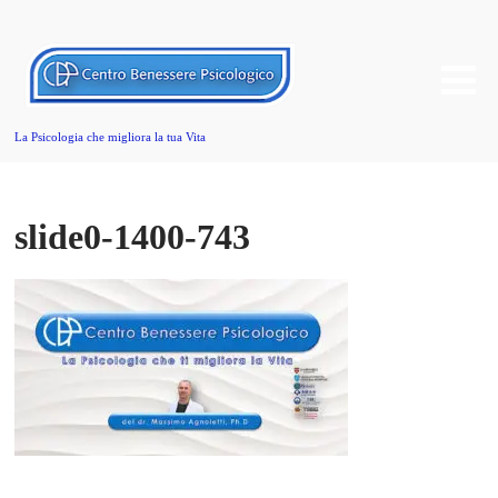
La Psicologia che migliora la tua Vita
slide0-1400-743